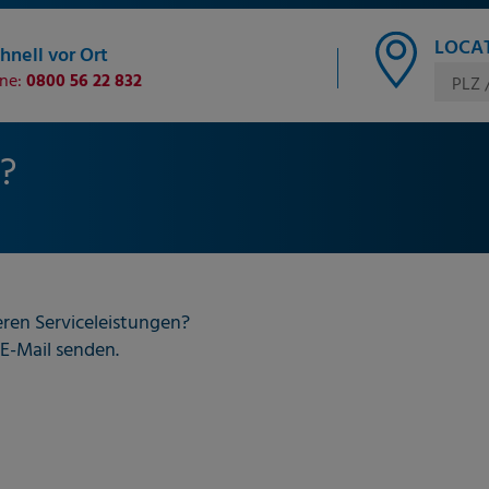
LOCAT
hnell vor Ort
ine:
0800 56 22 832
PLZ 
?
eren Serviceleistungen?
E-Mail senden.