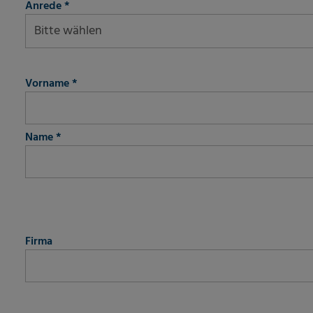
Anrede
*
fieldset-2
Vorname
*
Name
*
fieldset-3
Firma
fieldset-4