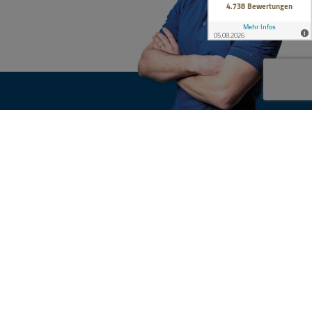
KONTAKT
n
Ihre Anfrage
nsgruppe
e