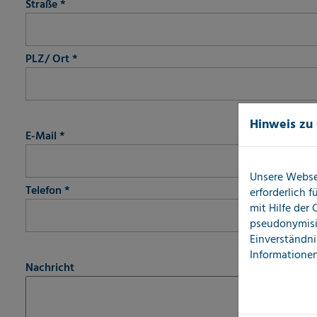
Straße
*
PLZ/ Ort
*
fieldset-5
Hinweis zu
E-Mail
*
Unsere Webse
Telefon
*
erforderlich 
mit Hilfe der
pseudonymisi
Einverständni
fieldset-6
Informationen
Nachricht