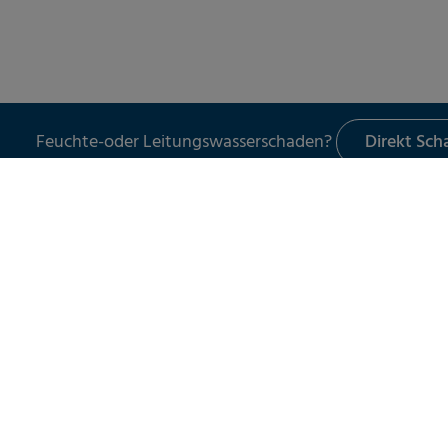
Feuchte-oder Leitungswasserschaden?
Direkt Sc
LECKORTUNG
UNSER 
Leckortung in Gebäuden
Schade
Leckortung im Außenbereich
Leckor
Leckortung am Flachdach
Schad
Leitun
Wasser
Spezia
Servic