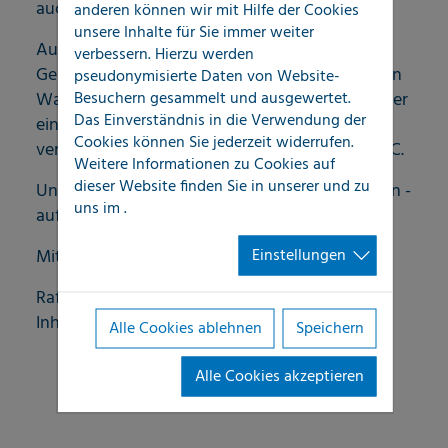
auch bares Geld.
anderen können wir mit Hilfe der Cookies
unsere Inhalte für Sie immer weiter
Auch an Wasserleitungen außerhalb von
verbessern. Hierzu werden
Gebäuden kommt es immer häufiger zu starken
pseudonymisierte Daten von Website-
Besuchern gesammelt und ausgewertet.
Wasserverlusten, die durch undichte Stellen oder
Das Einverständnis in die Verwendung der
eine marrode Substanz der Rohrleitungen
Cookies können Sie jederzeit widerrufen.
verursacht werden – ein klarer Fall für LOCATEC.
Weitere Informationen zu Cookies auf
dieser Website finden Sie in unserer
und zu
Unser Erfolg gibt uns Recht. Sprechen Sie uns an -
uns im
.
auf uns können Sie sich verlassen!
Einstellungen
Mit freundlichen Grüßen
Raffael Buscher
Inhaber
Alle Cookies ablehnen
Speichern
Alle Cookies akzeptieren