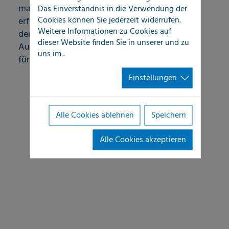
managen zu können. Dabei stehen die
Das Einverständnis in die Verwendung der
Cookies können Sie jederzeit widerrufen.
erfahrenen Spezialisten von LOCATEC auch in
Weitere Informationen zu Cookies auf
der Phase der Schadenbeseitigung als
dieser Website finden Sie in unserer
und zu
Auskunftsgeber zum Schadenumfang jederzeit
uns im
.
für Rückfragen gerne zur Verfügung.
Einstellungen
Alle Cookies ablehnen
Speichern
Alle Cookies akzeptieren