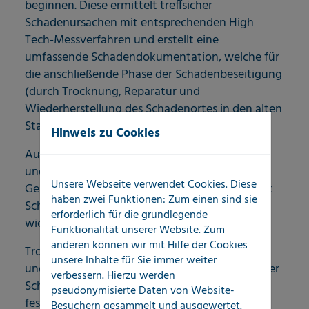
beginnen. Diese ermittelt treffsicher
Schadenursachen mit entsprechenden High
Tech-Messverfahren und erstellt eine
umfassende Schadendokumentation, welche für
die anschließende Phase der Schadenbeseitigung
(durch Trocknung, Reparatur und
Wiederherstellung des Schadenortes in den alten
Stand) die Briefing-Grundlage bildet.
Hinweis zu Cookies
Auch für die Abrechnung von Leitungswasser-
und Feuchteschäden mit den
Unsere Webseite verwendet Cookies. Diese
Gebäudeversicherern bildet die Leckortung mit
haben zwei Funktionen: Zum einen sind sie
Schadendokumentation in Wort und Bild eine
erforderlich für die grundlegende
wichtige Grundlage.
Funktionalität unserer Website. Zum
anderen können wir mit Hilfe der Cookies
Trockner und Sanierer arbeiten deshalb gerne
unsere Inhalte für Sie immer weiter
und intensiv mit LOCATEC, um ihre Gewerke der
verbessern. Hierzu werden
Schadenbeseitigung optimal auf den
pseudonymisierte Daten von Website-
festgestellten Schadenumfang einstellen und
Besuchern gesammelt und ausgewertet.